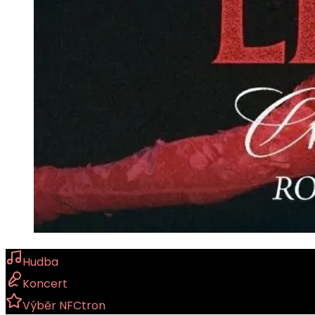
Hudba
Koncert
Výběr NFCtron