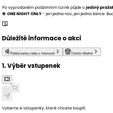
Po vyprodaném podzimním turné půjde o
jediný pražs
🪩
ONE NIGHT ONLY
- jen jedna noc, jen jedna šance. Bu
Důležité informace o akci
Platba kartou nebo v hotovosti
Tickets Market
1. Výběr vstupenek
Vyberte si vstupenky, které chcete koupit.