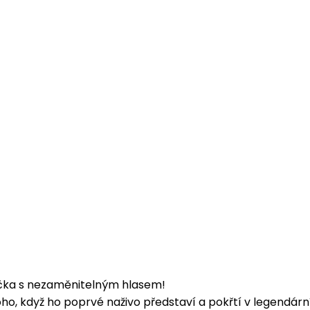
čka s nezaměnitelným hlasem!
oho, když ho poprvé naživo představí a pokřtí v legendá