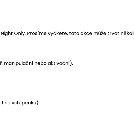
ight Only. Prosíme vyčkete, tato akce může trvat několik
. manipulační nebo aktivační).
. 1 na vstupenku)