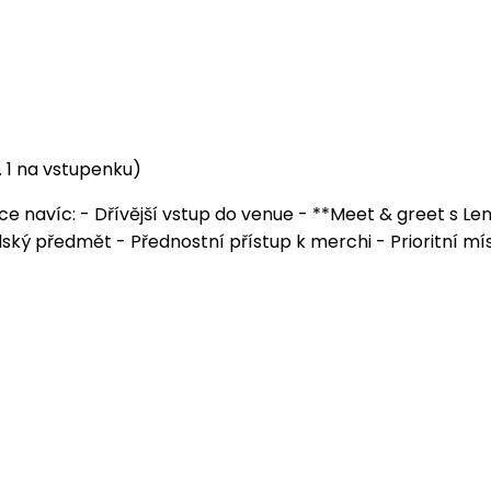
. 1 na vstupenku)
e navíc: - Dřívější vstup do venue - **Meet & greet s Len
ký předmět - Přednostní přístup k merchi - Prioritní mís