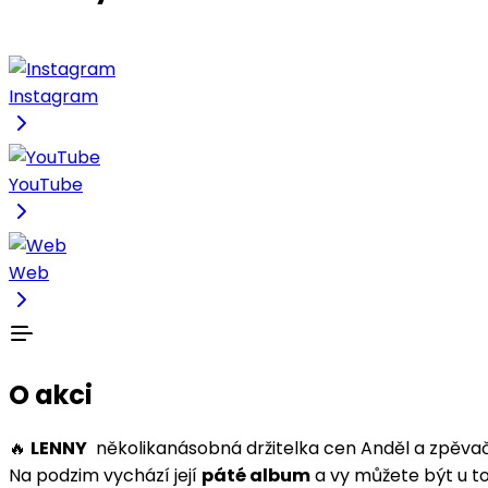
Instagram
YouTube
Web
O akci
🔥
LENNY
několikanásobná držitelka cen Anděl a zpěva
Na podzim vychází její
páté album
a vy můžete být u t