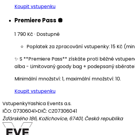
Koupit vstupenku
Premiere Pass 🪩
1 790 Kč
·
Dostupné
Poplatek za zpracování vstupenky: 15 Kč (min
✨ S **Premiere Pass** získáte proti běžné vstupenc
alba - Limitovaný goody bag + podepsaný sběratels
Minimální množství: 1, maximální množství: 10.
Koupit vstupenku
Vstupenky
Yashica Events a.s.
IČO: 07306041
•
DIČ: CZ07306041
Žďárského 186, Kožichovice, 67401
,
Česká republika